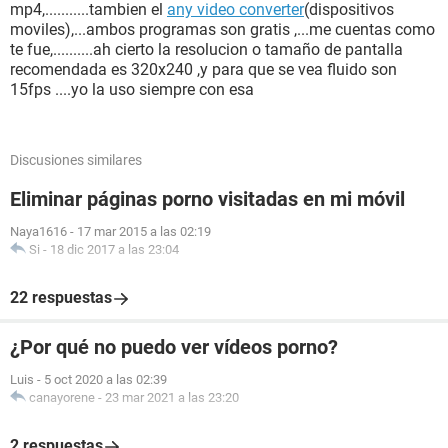
mp4,...........tambien el
any video converter
(dispositivos
moviles),...ambos programas son gratis ,...me cuentas como
te fue,..........ah cierto la resolucion o tamaño de pantalla
recomendada es 320x240 ,y para que se vea fluido son
15fps ....yo la uso siempre con esa
Discusiones similares
Eliminar páginas porno visitadas en mi móvil
Naya1616
-
17 mar 2015 a las 02:19
Si
-
18 dic 2017 a las 23:04
22 respuestas
¿Por qué no puedo ver vídeos porno?
Luis
-
5 oct 2020 a las 02:39
canayorene
-
23 mar 2021 a las 23:20
2 respuestas