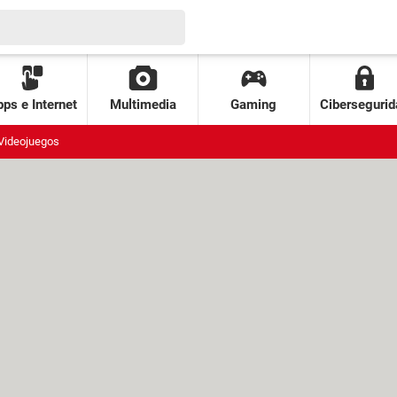
ps e Internet
Multimedia
Gaming
Cibersegurid
Videojuegos