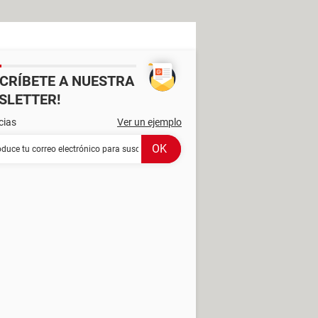
SCRÍBETE A NUESTRA
SLETTER!
cias
Ver un ejemplo