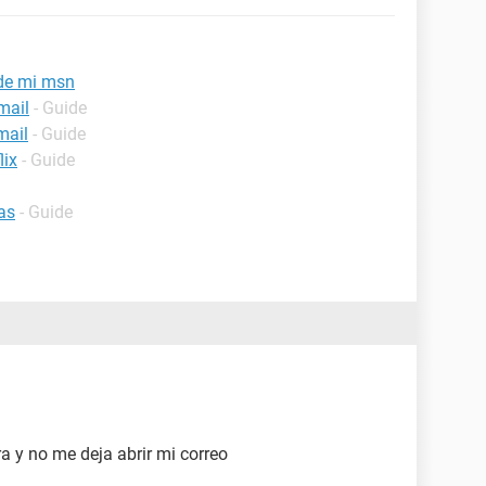
 de mi msn
mail
- Guide
mail
- Guide
lix
- Guide
as
- Guide
a y no me deja abrir mi correo