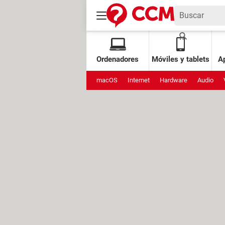
Ordenadores
Móviles y tablets
Ap
macOS
Internet
Hardware
Audio