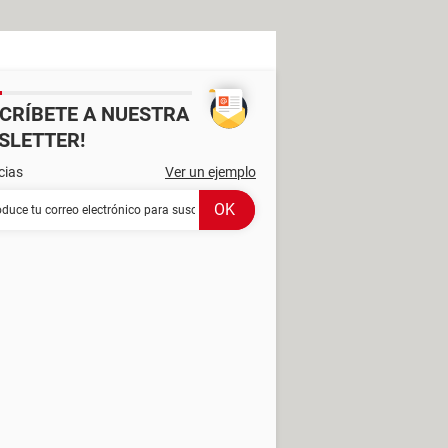
SCRÍBETE A NUESTRA
SLETTER!
cias
Ver un ejemplo