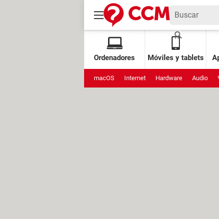
Ordenadores
Móviles y tablets
Ap
macOS
Internet
Hardware
Audio