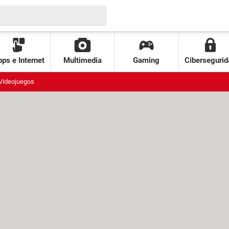
ps e Internet
Multimedia
Gaming
Cibersegurid
Videojuegos