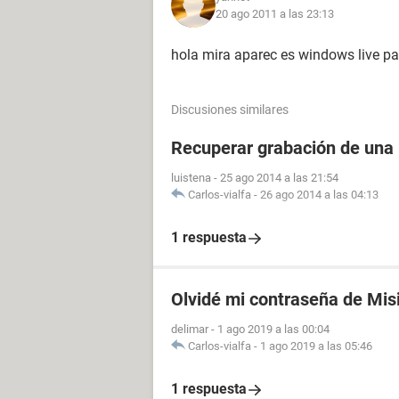
20 ago 2011 a las 23:13
hola mira aparec es windows live par
Discusiones similares
Recuperar grabación de una
luistena
-
25 ago 2014 a las 21:54
Carlos-vialfa
-
26 ago 2014 a las 04:13
1 respuesta
Olvidé mi contraseña de Mis
delimar
-
1 ago 2019 a las 00:04
Carlos-vialfa
-
1 ago 2019 a las 05:46
1 respuesta