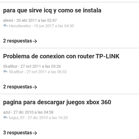
para que sirve icq y como se instala
alexis
-
20 abr 2011 a las 02:47
Herudavelez
-
19 jun 2017 a las 04:30
2 respuestas
Problema de conexion con router TP-LINK
Skalibur
-
27 oct 2011 a las 03:26
Skalibur
-
27 oct 2011 a las 06:32
2 respuestas
pagina para descargar juegos xbox 360
azul
-
27 dic 2010 a las 04:58
luigui_97
-
27 dic 2010 a las 16:20
3 respuestas