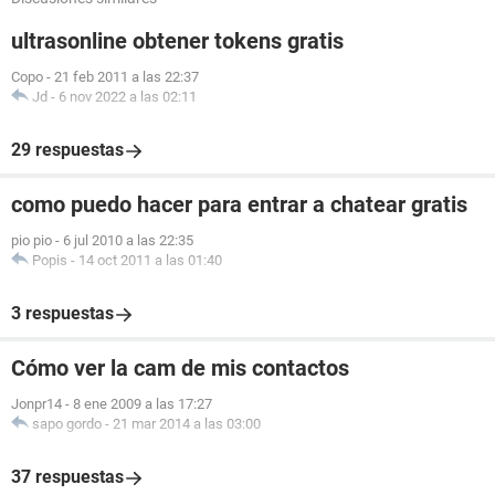
ultrasonline obtener tokens gratis
Copo
-
21 feb 2011 a las 22:37
Jd
-
6 nov 2022 a las 02:11
29 respuestas
como puedo hacer para entrar a chatear gratis
pio pio
-
6 jul 2010 a las 22:35
Popis
-
14 oct 2011 a las 01:40
3 respuestas
Cómo ver la cam de mis contactos
Jonpr14
-
8 ene 2009 a las 17:27
sapo gordo
-
21 mar 2014 a las 03:00
37 respuestas