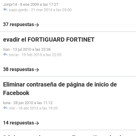
Jonpr14
-
8 ene 2009 a las 17:27
sapo gordo
-
21 mar 2014 a las 03:00
37 respuestas
evadir el FORTIGUARD FORTINET
San
-
13 jul 2010 a las 23:36
oscar
-
19 feb 2019 a las 22:05
38 respuestas
Eliminar contraseña de página de inicio de
Facebook
luna
-
28 jun 2010 a las 11:12
miri
-
18 abr 2013 a las 19:33
14 respuestas