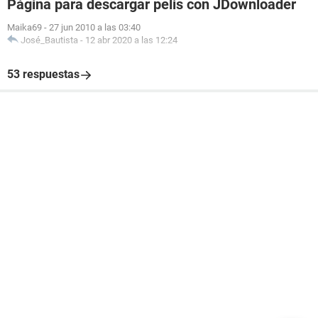
Página para descargar pelis con JDownloader
Maika69
-
27 jun 2010 a las 03:40
José_Bautista
-
12 abr 2020 a las 12:24
53 respuestas