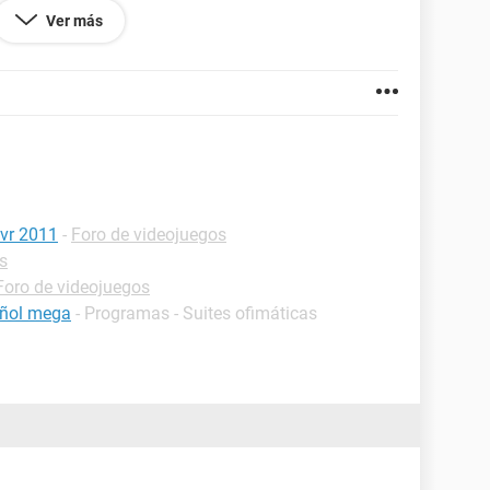
VAS·
Ver más
S SOLO LO TIENE QUE PEDIR!!!!!!!!!!
svr 2011
-
Foro de videojuegos
s
Foro de videojuegos
añol mega
- Programas - Suites ofimáticas