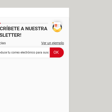
SCRÍBETE A NUESTRA
SLETTER!
cias
Ver un ejemplo