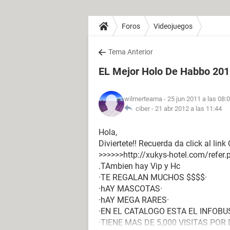
Foros
Videojuegos
Tema Anterior
EL Mejor Holo De Habbo 20
wilmerteama
- 25 jun 2011 a las 08:
ciber -
21 abr 2012 a las 11:44
Hola,
Diviertete!! Recuerda da click al link
>>>>>>http://xukys-hotel.com/refe
.TAmbien hay Vip y Hc
·TE REGALAN MUCHOS $$$$·
·hAY MASCOTAS·
·hAY MEGA RARES·
·EN EL CATALOGO ESTA EL INFOBU
·TIENE MAS DE 5,000 VISITAS POR 