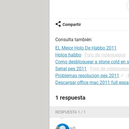
·TIENE TODAS LAS MASCOTAS NUE
·!!!!!!!!!!!!!!HAY RANGOS DISPONIBLE
Compartir
Consulta también:
EL Mejor Holo De Habbo 2011
Holos habbo
-
Foro de videojuegos
Como desbloquear a stone cold en 
Serial pes 2011
-
Foro de videojuego
Problemas resolucion pes 2011
✓
-
Descargar office mac 2011 full esp
1 respuesta
RESPUESTA 1 / 1
wifi