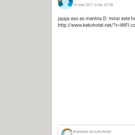
10 sep 2011 a las 22:58
jajaja eso es mentira D: mirar este h
http://www.kekohotel.net/?r=WIFI co
ltraneitor de kekohotel