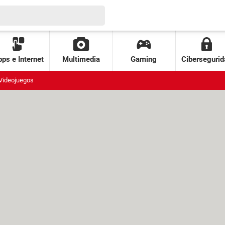
ps e Internet
Multimedia
Gaming
Cibersegurid
Videojuegos