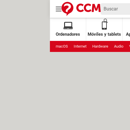
Ordenadores
Móviles y tablets
Ap
macOS
Internet
Hardware
Audio