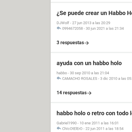
¿Se puede crear un Habbo H
DJWolf
-
27 jun 2013 a las 20:29
0994672058
-
30 jun 2021 a las 21:34
3 respuestas
ayuda con un habbo holo
habbo
-
30 sep 2010 a las 21:04
CAMACHO ROSALES
-
3 dic 2010 a las 05
14 respuestas
habbo holo o retro con todo l
Gabriel1990
-
10 ene 2011 a las 16:01
ChIcOtElErO
-
22 jun 2011 a las 18:54