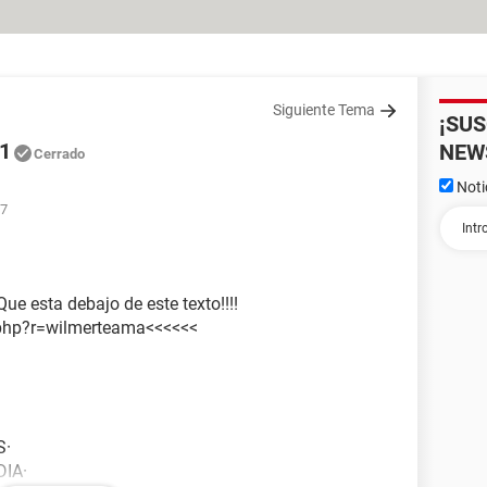
Siguiente Tema
¡SU
11
NEW
Cerrado
Noti
07
 Que esta debajo de este texto!!!!
r.php?r=wilmerteama<<<<<<
S·
DIA·