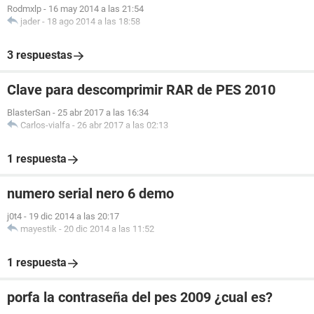
Rodmxlp
-
16 may 2014 a las 21:54
jader
-
18 ago 2014 a las 18:58
3 respuestas
Clave para descomprimir RAR de PES 2010
BlasterSan
-
25 abr 2017 a las 16:34
Carlos-vialfa
-
26 abr 2017 a las 02:13
1 respuesta
numero serial nero 6 demo
j0t4
-
19 dic 2014 a las 20:17
mayestik
-
20 dic 2014 a las 11:52
1 respuesta
porfa la contraseña del pes 2009 ¿cual es?