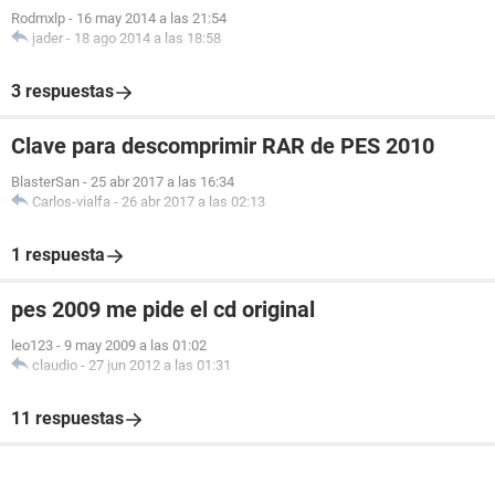
Rodmxlp
-
16 may 2014 a las 21:54
jader
-
18 ago 2014 a las 18:58
3 respuestas
Clave para descomprimir RAR de PES 2010
BlasterSan
-
25 abr 2017 a las 16:34
Carlos-vialfa
-
26 abr 2017 a las 02:13
1 respuesta
pes 2009 me pide el cd original
leo123
-
9 may 2009 a las 01:02
claudio
-
27 jun 2012 a las 01:31
11 respuestas