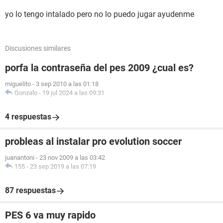
yo lo tengo intalado pero no lo puedo jugar ayudenme
Discusiones similares
porfa la contraseña del pes 2009 ¿cual es?
miguelito
-
3 sep 2010 a las 01:18
Gonzalo
-
19 jul 2024 a las 09:31
4 respuestas
probleas al instalar pro evolution soccer
juanantoni
-
23 nov 2009 a las 03:42
155
-
23 sep 2019 a las 07:19
87 respuestas
PES 6 va muy rapido