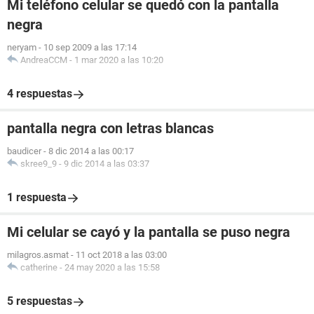
Mi teléfono celular se quedó con la pantalla
negra
neryam
-
10 sep 2009 a las 17:14
AndreaCCM
-
1 mar 2020 a las 10:20
4 respuestas
pantalla negra con letras blancas
baudicer
-
8 dic 2014 a las 00:17
skree9_9
-
9 dic 2014 a las 03:37
1 respuesta
Mi celular se cayó y la pantalla se puso negra
milagros.asmat
-
11 oct 2018 a las 03:00
catherine
-
24 may 2020 a las 15:58
5 respuestas