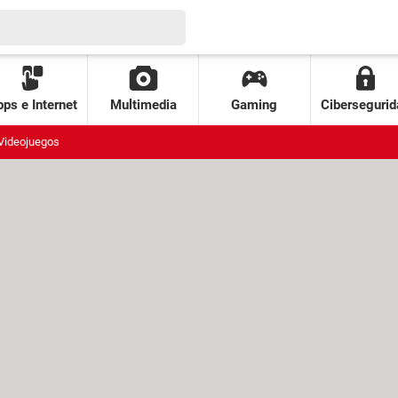
ps e Internet
Multimedia
Gaming
Cibersegurid
Videojuegos