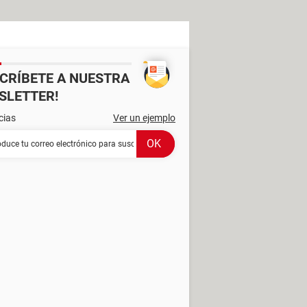
SCRÍBETE A NUESTRA
SLETTER!
cias
Ver un ejemplo