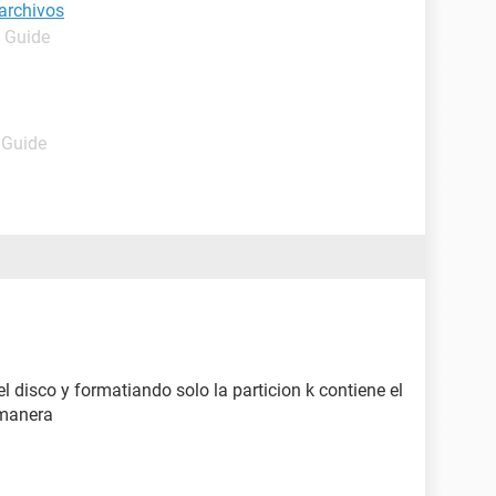
 archivos
- Guide
 Guide
l disco y formatiando solo la particion k contiene el
 manera