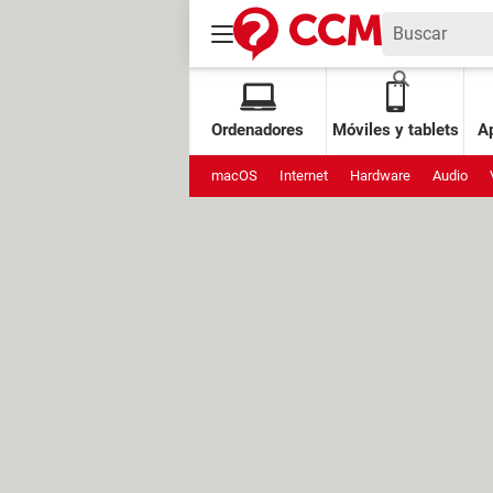
Ordenadores
Móviles y tablets
Ap
macOS
Internet
Hardware
Audio