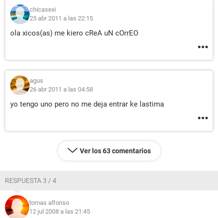
chicasexi
25 abr 2011 a las 22:15
ola xicos(as) me kiero cReA uN cOrrEO
agus
26 abr 2011 a las 04:58
yo tengo uno pero no me deja entrar ke lastima
Ver los 63 comentarios
RESPUESTA 3 / 4
tomas alfonso
12 jul 2008 a las 21:45