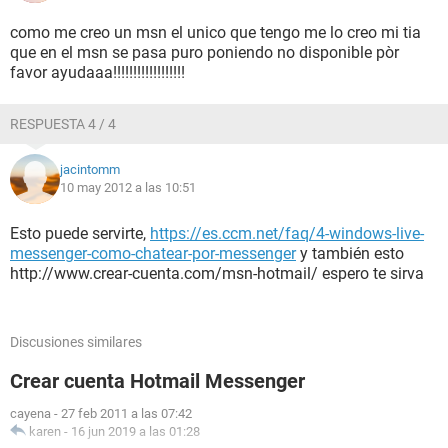
como me creo un msn el unico que tengo me lo creo mi tia
que en el msn se pasa puro poniendo no disponible pòr
favor ayudaaa!!!!!!!!!!!!!!!!!!
RESPUESTA 4 / 4
jacintomm
10 may 2012 a las 10:51
Esto puede servirte,
https://es.ccm.net/faq/4-windows-live-
messenger-como-chatear-por-messenger
y también esto
http://www.crear-cuenta.com/msn-hotmail/ espero te sirva
Discusiones similares
Crear cuenta Hotmail Messenger
cayena
-
27 feb 2011 a las 07:42
karen
-
16 jun 2019 a las 01:28