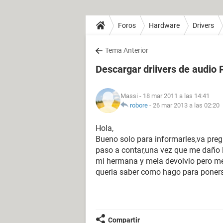
Foros
Hardware
Drivers
Tema Anterior
Descargar driivers de audio 
Massi
- 18 mar 2011 a las 14:41
robore
-
26 mar 2013 a las 02:20
Hola,
Bueno solo para informarles,va preg
paso a contar,una vez que me daño l
mi hermana y mela devolvio pero me d
queria saber como hago para poner
Compartir