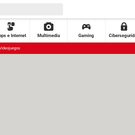
ps e Internet
Multimedia
Gaming
Cibersegurid
Videojuegos