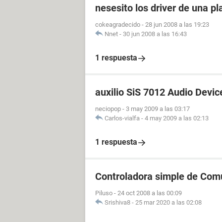
nesesito los driver de una p
cokeagradecido
-
28 jun 2008 a las 19:23
Nnet
-
30 jun 2008 a las 16:43
1 respuesta
auxilio SiS 7012 Audio Devic
neciopop
-
3 may 2009 a las 03:17
Carlos-vialfa
-
4 may 2009 a las 02:13
1 respuesta
Controladora simple de Com
Piluso
-
24 oct 2008 a las 00:09
Srishiva8
-
25 mar 2020 a las 02:08