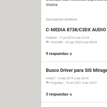
misma
Discusiones similares
C-MEDIA 8738/C3DX AUDIO 
Dobleve
-
17 jul 2016 a las 22:34
JYAJURE
-
20 ago 2020 a las 08:04
9 respuestas
Busco Driver para SiS Mirag
Kota27
-
3 may 2015 a las 20:43
Doguidan
-
10 oct 2021 a las 23:07
3 respuestas