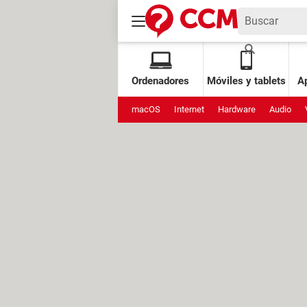
Ordenadores
Móviles y tablets
Ap
macOS
Internet
Hardware
Audio