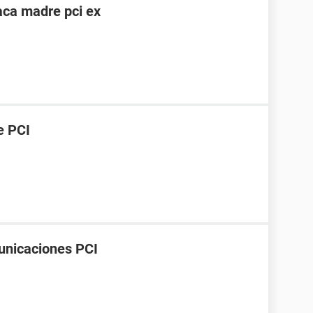
laca madre pci ex
e PCI
unicaciones PCI