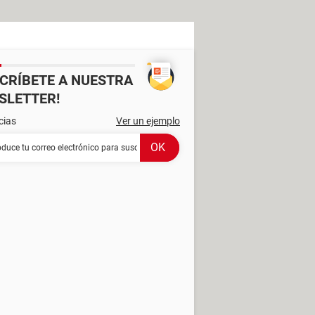
SCRÍBETE A NUESTRA
SLETTER!
cias
Ver un ejemplo