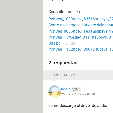
Consulta también:
Pci\ven_1039&dev_6351&subsys_8
Como descargo el sofware delacontr
Pci\ven_8086&dev_1e3a&subsys_9
Pci\ven_13f6&dev_0111&subsys_0
Bus pci
- Guide
Pci\ven_1102&dev_0007&subsys_1
2 respuestas
RESPUESTA 1 / 2
robore
1
26 mar 2013 a las 02:20
como descargo el driver de audio