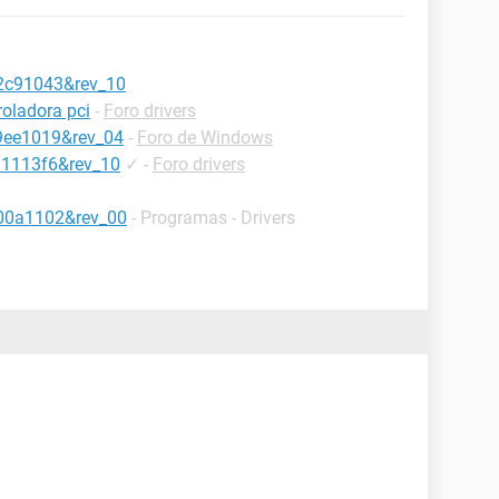
2c91043&rev_10
oladora pci
-
Foro drivers
9ee1019&rev_04
-
Foro de Windows
11113f6&rev_10
✓
-
Foro drivers
00a1102&rev_00
- Programas - Drivers