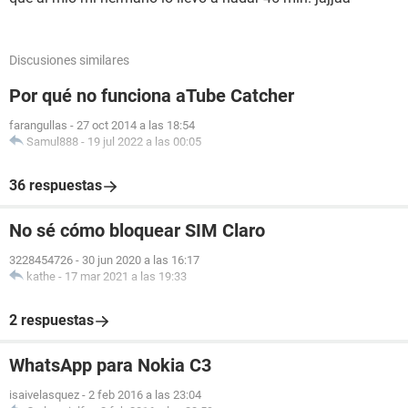
Discusiones similares
Por qué no funciona aTube Catcher
farangullas
-
27 oct 2014 a las 18:54
Samul888
-
19 jul 2022 a las 00:05
36 respuestas
No sé cómo bloquear SIM Claro
3228454726
-
30 jun 2020 a las 16:17
kathe
-
17 mar 2021 a las 19:33
2 respuestas
WhatsApp para Nokia C3
isaivelasquez
-
2 feb 2016 a las 23:04