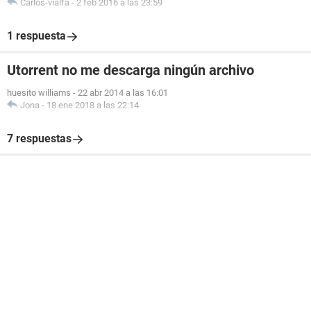
Carlos-vialfa
-
2 feb 2016 a las 23:59
1 respuesta
Utorrent no me descarga ningún archivo
huesito williams
-
22 abr 2014 a las 16:01
Jona
-
18 ene 2018 a las 22:14
7 respuestas