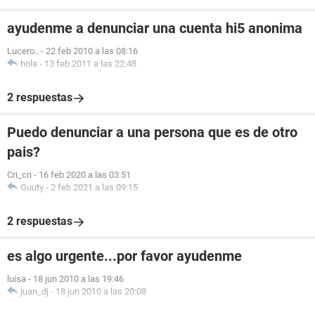
ayudenme a denunciar una cuenta hi5 anonima
Lucero..
-
22 feb 2010 a las 08:16
hola
-
13 feb 2011 a las 22:48
2 respuestas
Puedo denunciar a una persona que es de otro
pais?
Cri_cri
-
16 feb 2020 a las 03:51
Guuty
-
2 feb 2021 a las 09:15
2 respuestas
es algo urgente...por favor ayudenme
luisa
-
18 jun 2010 a las 19:46
juan_dj
-
18 jun 2010 a las 20:08