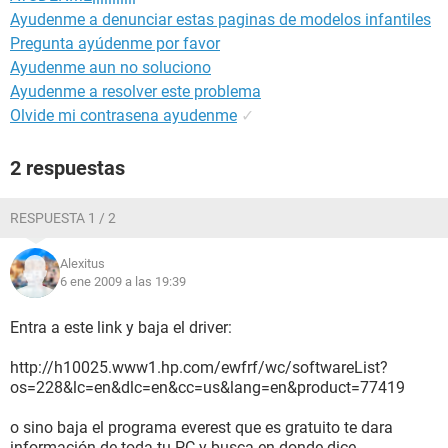
Ayudenme a denunciar estas paginas de modelos infantiles
Pregunta ayúdenme por favor
Ayudenme aun no soluciono
Ayudenme a resolver este problema
Olvide mi contrasena ayudenme
✓
2 respuestas
RESPUESTA 1 / 2
Alexitus
6 ene 2009 a las 19:39
Entra a este link y baja el driver:
http://h10025.www1.hp.com/ewfrf/wc/softwareList?
os=228&lc=en&dlc=en&cc=us&lang=en&product=77419
o sino baja el programa everest que es gratuito te dara
información de toda tu PC y busca en donde dice