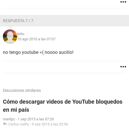
RESPUESTA 7 / 7
leito
10 ago 2010 a las 07:07
no tengo youtube =( noooo aucilio!
Discusiones similares
Cómo descargar videos de YouTube bloquedos
en mi país
marilpz
-
1 sep 2015 a las 07:26
Carlos-vialfa
-
9 sep 2015 a las 02:56