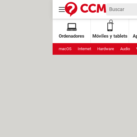
Ordenadores
Móviles y tablets
Ap
macOS
Internet
Hardware
Audio