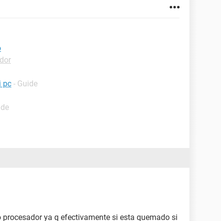
o
dor
i pc
- Guide
ide
ro procesador ya q efectivamente si esta quemado si