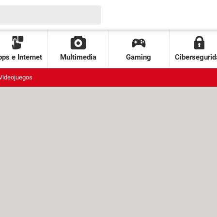
ps e Internet
Multimedia
Gaming
Cibersegurid
Videojuegos