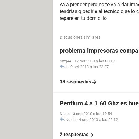
va a prender pero no te va a dar ima
tendrias q pedirle al tecnico q se lo
repare en tu domicilio
Discusiones similares
problema impresoras compar
mzg44
-
12 oct 2010 a las 03:19
jj
-
9 oct 2013 a las 23:27
38 respuestas
Pentium 4 a 1.60 Ghz es bue
Neica
-
3 sep 2010 a las 19:54
Neica
-
4 sep 2010 a las 22:12
2 respuestas