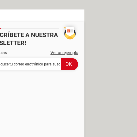
SCRÍBETE A NUESTRA
SLETTER!
cias
Ver un ejemplo