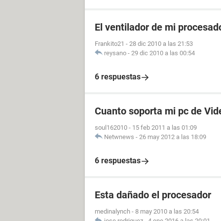
El ventilador de mi procesado
Frankito21
-
28 dic 2010 a las 21:53
reysano
-
29 dic 2010 a las 00:54
6 respuestas
Cuanto soporta mi pc de Vid
soul162010
-
15 feb 2011 a las 01:09
Netwnews
-
26 may 2012 a las 18:09
6 respuestas
Esta dañado el procesador
medinalynch
-
8 may 2010 a las 20:54
jose rodriguez
-
4 ene 2016 a las 20:01