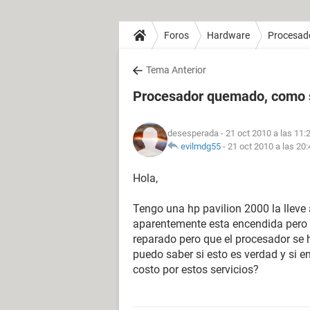
Foros
Hardware
Procesad
Tema Anterior
Procesador quemado, como 
desesperada
- 21 oct 2010 a las 11:
evilmdg55
-
21 oct 2010 a las 20:
Hola,
Tengo una hp pavilion 2000 la lleve 
aparentemente esta encendida pero l
reparado pero que el procesador se
puedo saber si esto es verdad y si e
costo por estos servicios?