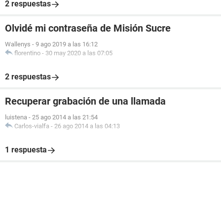
2 respuestas
Olvidé mi contraseña de Misión Sucre
Wallenys
-
9 ago 2019 a las 16:12
florentino
-
30 may 2020 a las 07:05
2 respuestas
Recuperar grabación de una llamada
luistena
-
25 ago 2014 a las 21:54
Carlos-vialfa
-
26 ago 2014 a las 04:13
1 respuesta