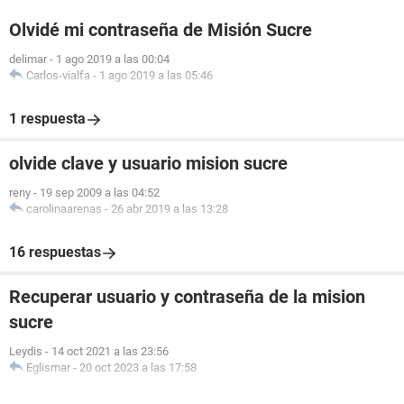
Olvidé mi contraseña de Misión Sucre
delimar
-
1 ago 2019 a las 00:04
Carlos-vialfa
-
1 ago 2019 a las 05:46
1 respuesta
olvide clave y usuario mision sucre
reny
-
19 sep 2009 a las 04:52
carolinaarenas
-
26 abr 2019 a las 13:28
16 respuestas
Recuperar usuario y contraseña de la mision
sucre
Leydis
-
14 oct 2021 a las 23:56
Eglismar
-
20 oct 2023 a las 17:58