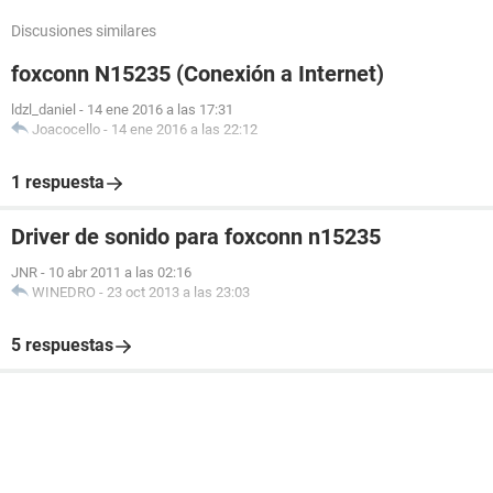
Discusiones similares
foxconn N15235 (Conexión a Internet)
ldzl_daniel
-
14 ene 2016 a las 17:31
Joacocello
-
14 ene 2016 a las 22:12
1 respuesta
Driver de sonido para foxconn n15235
JNR
-
10 abr 2011 a las 02:16
WINEDRO
-
23 oct 2013 a las 23:03
5 respuestas