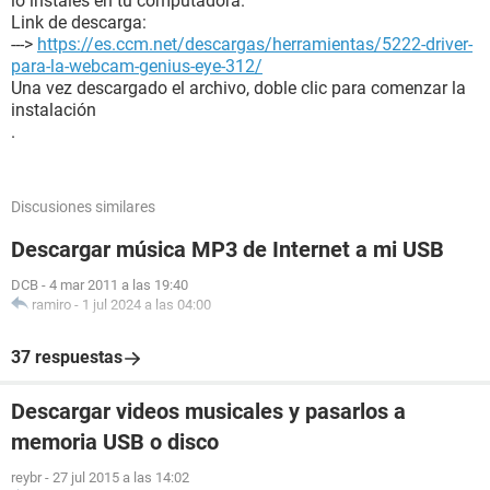
lo instales en tu computadora.
Link de descarga:
--->
https://es.ccm.net/descargas/herramientas/5222-driver-
para-la-webcam-genius-eye-312/
Una vez descargado el archivo, doble clic para comenzar la
instalación
.
Discusiones similares
Descargar música MP3 de Internet a mi USB
DCB
-
4 mar 2011 a las 19:40
ramiro
-
1 jul 2024 a las 04:00
37 respuestas
Descargar videos musicales y pasarlos a
memoria USB o disco
reybr
-
27 jul 2015 a las 14:02