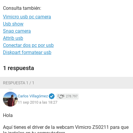
Consulta también:
Vimicro usb pc camera
Usb show
Snap camera
Attrib usb
Conectar dos pc por usb
Diskpart formatear usb
1 respuesta
RESPUESTA 1 / 1
Carlos Villagómez
278.797
11 sep 2010 a las 18:27
Hola
Aquí tienes el driver de la webcam Vimicro ZS0211 para que