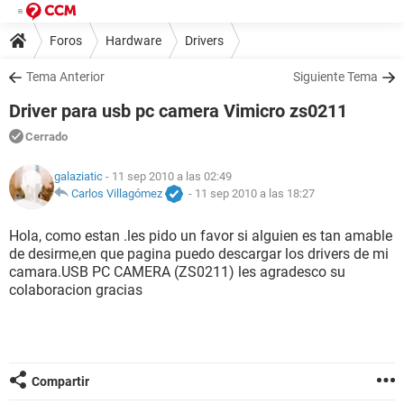
Foros
Hardware
Drivers
Tema Anterior
Siguiente Tema
Driver para usb pc camera Vimicro zs0211
Cerrado
galaziatic
- 11 sep 2010 a las 02:49
Carlos Villagómez
-
11 sep 2010 a las 18:27
Hola, como estan .les pido un favor si alguien es tan amable
de desirme,en que pagina puedo descargar los drivers de mi
camara.USB PC CAMERA (ZS0211) les agradesco su
colaboracion gracias
Compartir