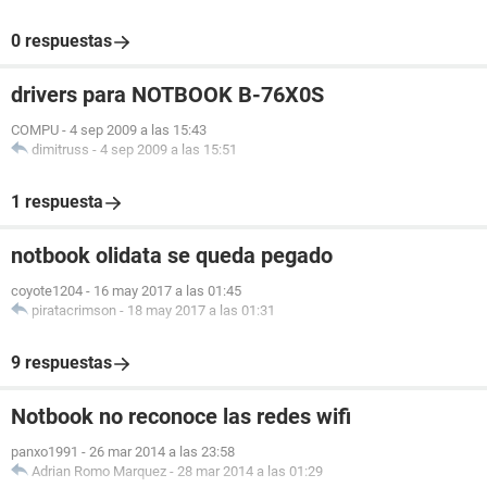
0 respuestas
drivers para NOTBOOK B-76X0S
COMPU
-
4 sep 2009 a las 15:43
dimitruss
-
4 sep 2009 a las 15:51
1 respuesta
notbook olidata se queda pegado
coyote1204
-
16 may 2017 a las 01:45
piratacrimson
-
18 may 2017 a las 01:31
9 respuestas
Notbook no reconoce las redes wifi
panxo1991
-
26 mar 2014 a las 23:58
Adrian Romo Marquez
-
28 mar 2014 a las 01:29