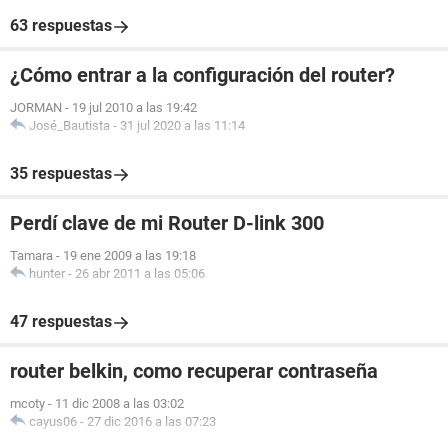
63 respuestas
¿Cómo entrar a la configuración del router?
JORMAN
-
19 jul 2010 a las 19:42
José_Bautista
-
31 jul 2020 a las 11:14
35 respuestas
Perdí clave de mi Router D-link 300
Tamara
-
19 ene 2009 a las 19:18
hunter
-
26 abr 2011 a las 05:06
47 respuestas
router belkin, como recuperar contraseña
mcoty
-
11 dic 2008 a las 03:02
cayus06
-
27 dic 2016 a las 07:23