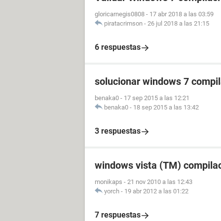
gloricarnegis0808
-
17 abr 2018 a las 03:59
piratacrimson
-
26 jul 2018 a las 21:15
6 respuestas
solucionar windows 7 compil
benaka0
-
17 sep 2015 a las 12:21
benaka0
-
18 sep 2015 a las 13:42
3 respuestas
windows vista (TM) compila
monikaps
-
21 nov 2010 a las 12:43
yorch
-
19 abr 2012 a las 01:22
7 respuestas