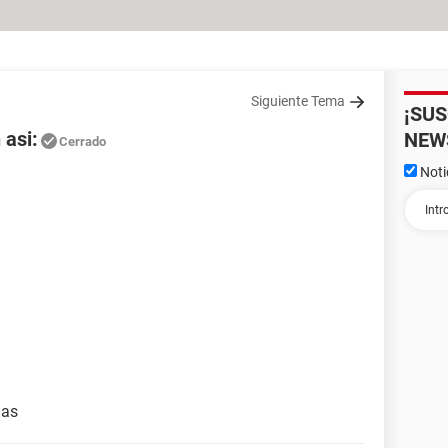
Siguiente Tema
¡SU
 asi:
NEW
Cerrado
Noti
ias