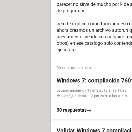
parecer no sirve de mucho por k de 
de programas...
pero te explico como funciona eso 
ahora creamos un archivo autorun q
previamente creado en cualquier form
otros) en ese catalogo solo contendr
ejecutara....
Discusiones similares
Windows 7: compilación 760
usuario anónimo
-
19 ene 2013 a las 19:28
José_Bautista
-
13 jun 2020 a las 01:19
30 respuestas
Validar Windows 7 compilac