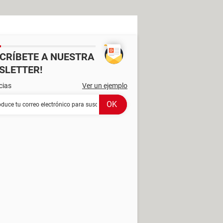
SCRÍBETE A NUESTRA
SLETTER!
cias
Ver un ejemplo