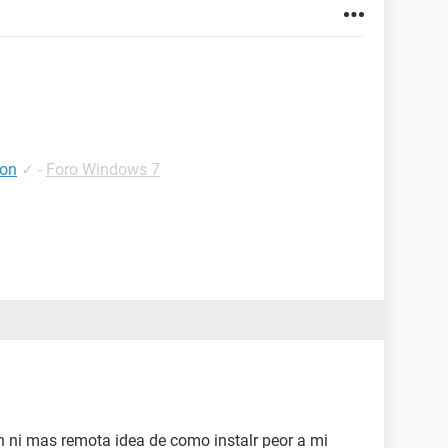
ion
✓
-
Foro Windows 7
n ni mas remota idea de como instalr peor a mi