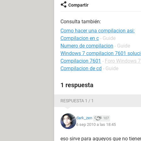
Compartir
Consulta también:
Como hacer una compilacion asi:
Compilacion en c
- Guide
Numero de compilacion
- Guide
Windows 7 compilacion 7601 soluc
Compilacion 7601
-
Foro Windows 7
Compilacion de cd
- Guide
1 respuesta
RESPUESTA 1 / 1
dark_zen
107
6 sep 2010 a las 18:45
eso sirve para aqueyos que no tiene