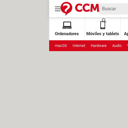
Ordenadores
Móviles y tablets
Ap
macOS
Internet
Hardware
Audio