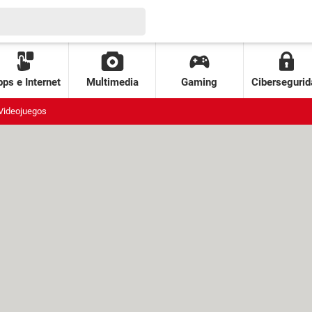
ps e Internet
Multimedia
Gaming
Cibersegurid
Videojuegos