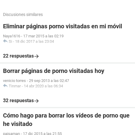
Discusiones similares
Eliminar páginas porno visitadas en mi móvil
Naya1616
-
17 mar 2015 a las 02:19
Si
-
18 dic 2017 a las 23:04
22 respuestas
Borrar páginas de porno visitadas hoy
venicio torres
-
29 sep 2013 a las 02:47
Tinmar
-
14 abr 2020 a las 06:34
32 respuestas
Cómo hago para borrar los vídeos de porno que
he visitado
paisaman
-
17 dic 2015 a las 21:55