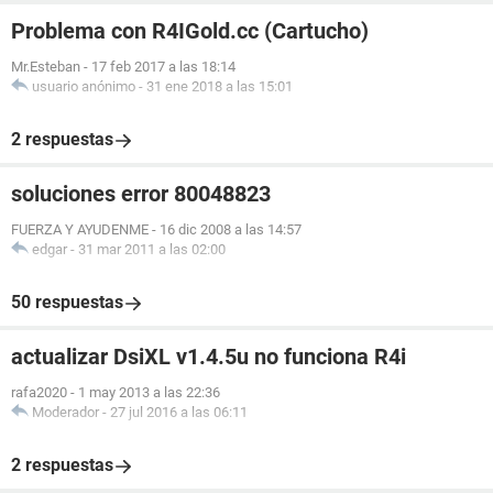
Problema con R4IGold.cc (Cartucho)
Mr.Esteban
-
17 feb 2017 a las 18:14
usuario anónimo
-
31 ene 2018 a las 15:01
2 respuestas
soluciones error 80048823
FUERZA Y AYUDENME
-
16 dic 2008 a las 14:57
edgar
-
31 mar 2011 a las 02:00
50 respuestas
actualizar DsiXL v1.4.5u no funciona R4i
rafa2020
-
1 may 2013 a las 22:36
Moderador
-
27 jul 2016 a las 06:11
2 respuestas