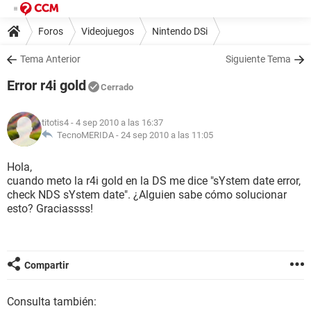
Foros
Videojuegos
Nintendo DSi
Tema Anterior
Siguiente Tema
Error r4i gold
Cerrado
titotis4
- 4 sep 2010 a las 16:37
TecnoMERIDA -
24 sep 2010 a las 11:05
Hola,
cuando meto la r4i gold en la DS me dice "sYstem date error,
check NDS sYstem date". ¿Alguien sabe cómo solucionar
esto? Graciassss!
Compartir
Consulta también: