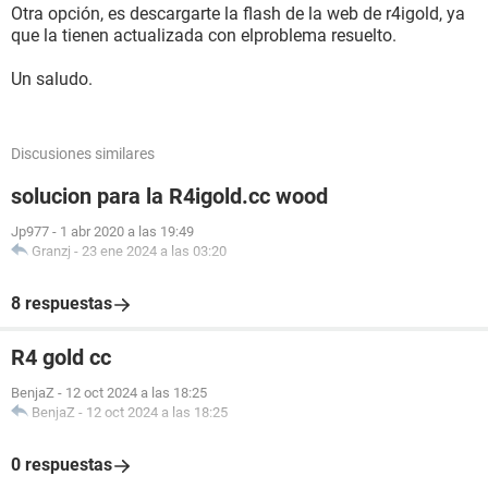
Otra opción, es descargarte la flash de la web de r4igold, ya
que la tienen actualizada con elproblema resuelto.
Un saludo.
Discusiones similares
solucion para la R4igold.cc wood
Jp977
-
1 abr 2020 a las 19:49
Granzj
-
23 ene 2024 a las 03:20
8 respuestas
R4 gold cc
BenjaZ
-
12 oct 2024 a las 18:25
BenjaZ
-
12 oct 2024 a las 18:25
0 respuestas