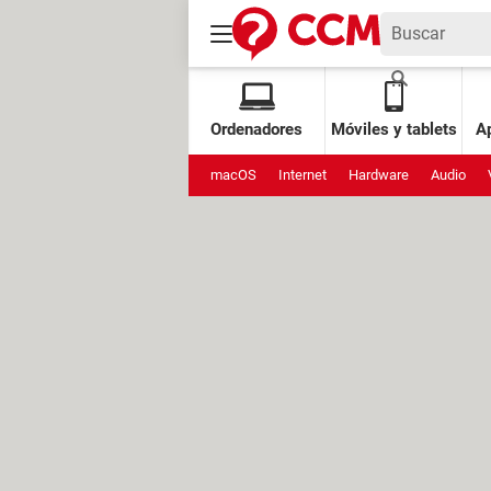
Ordenadores
Móviles y tablets
Ap
macOS
Internet
Hardware
Audio