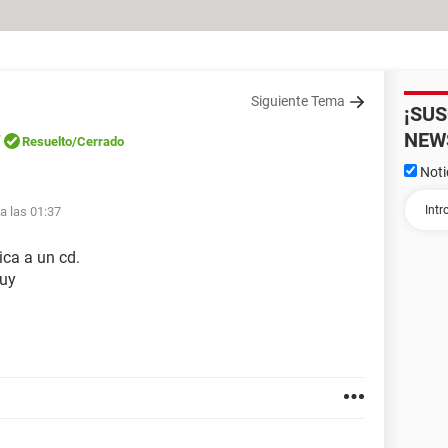
Siguiente Tema
¡SU
?
NEW
Resuelto
/Cerrado
Noti
a las 01:37
ca a un cd.
.uy