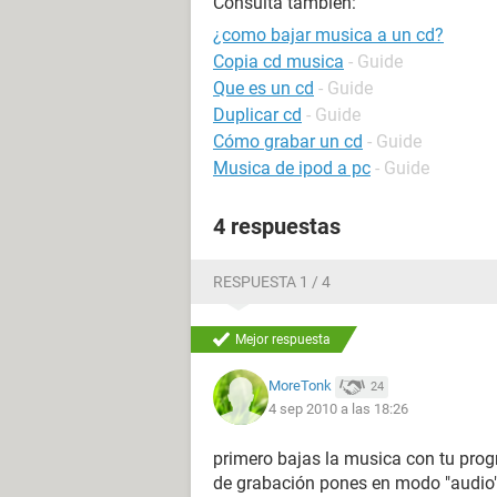
Consulta también:
¿como bajar musica a un cd?
Copia cd musica
- Guide
Que es un cd
- Guide
Duplicar cd
- Guide
Cómo grabar un cd
- Guide
Musica de ipod a pc
- Guide
4 respuestas
RESPUESTA 1 / 4
Mejor respuesta
MoreTonk
24
4 sep 2010 a las 18:26
primero bajas la musica con tu prog
de grabación pones en modo "audio" 