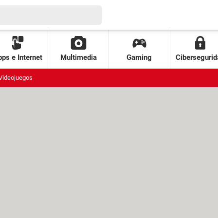
ps e Internet
Multimedia
Gaming
Cibersegurid
Videojuegos