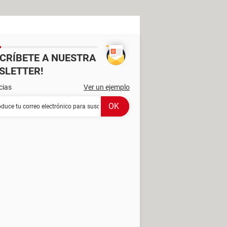
SCRÍBETE A NUESTRA
SLETTER!
cias
Ver un ejemplo