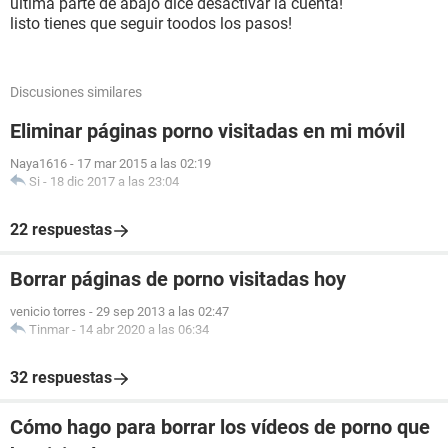
última parte de abajo dice desactivar la cuenta!
listo tienes que seguir toodos los pasos!
Discusiones similares
Eliminar páginas porno visitadas en mi móvil
Naya1616
-
17 mar 2015 a las 02:19
Si
-
18 dic 2017 a las 23:04
22 respuestas
Borrar páginas de porno visitadas hoy
venicio torres
-
29 sep 2013 a las 02:47
Tinmar
-
14 abr 2020 a las 06:34
32 respuestas
Cómo hago para borrar los vídeos de porno que