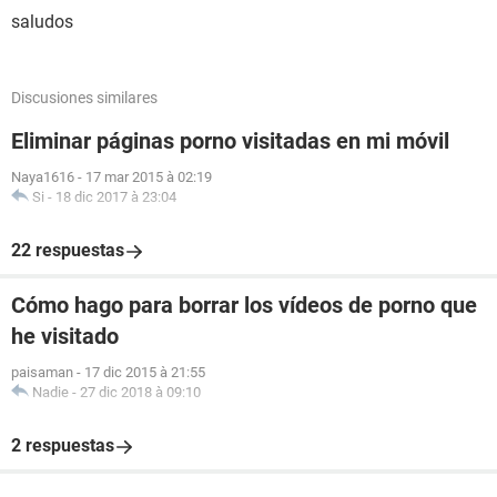
saludos
Discusiones similares
Eliminar páginas porno visitadas en mi móvil
Naya1616
-
17 mar 2015 à 02:19
Si
-
18 dic 2017 à 23:04
22 respuestas
Cómo hago para borrar los vídeos de porno que
he visitado
paisaman
-
17 dic 2015 à 21:55
Nadie
-
27 dic 2018 à 09:10
2 respuestas