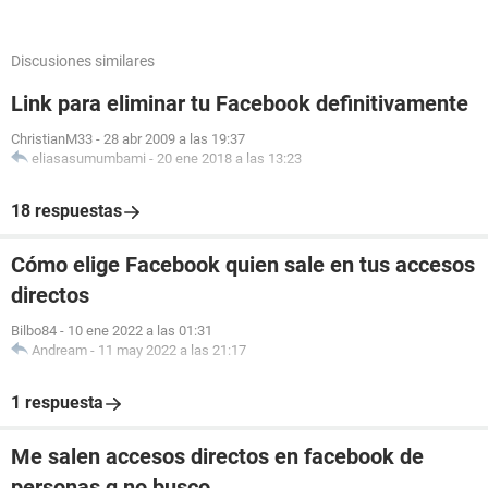
Discusiones similares
Link para eliminar tu Facebook definitivamente
ChristianM33
-
28 abr 2009 a las 19:37
eliasasumumbami
-
20 ene 2018 a las 13:23
18 respuestas
Cómo elige Facebook quien sale en tus accesos
directos
Bilbo84
-
10 ene 2022 a las 01:31
Andream
-
11 may 2022 a las 21:17
1 respuesta
Me salen accesos directos en facebook de
personas q no busco