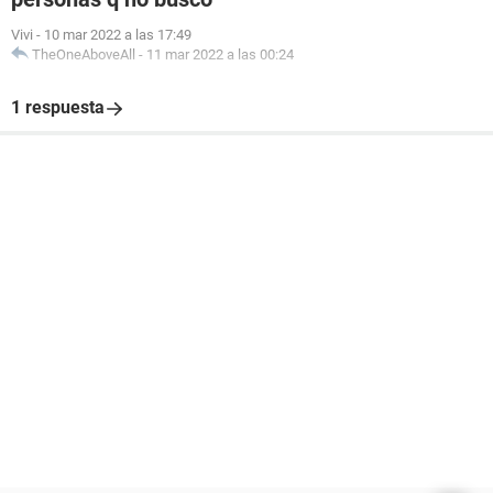
Vivi
-
10 mar 2022 a las 17:49
TheOneAboveAll
-
11 mar 2022 a las 00:24
1 respuesta