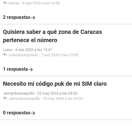
Nanas
-
9 ago 2020 a las 16:58
2 respuestas
Quisiera saber a qué zona de Caracas
pertenece el número
Luisa
-
4 sep 2020 a las 15:41
carloslopezjurado
-
7 sep 2020 a las 13:55
1 respuesta
Necesito mi código puk de mi SIM claro
Jeimynbuesaquillo
-
23 may 2024 a las 04:53
Jeimynbuesaquillo
-
23 may 2024 a las 04:53
0 respuestas