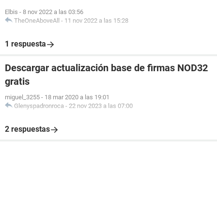
Elbis
-
8 nov 2022 a las 03:56
TheOneAboveAll
-
11 nov 2022 a las 15:28
1 respuesta
Descargar actualización base de firmas NOD32
gratis
miguel_3255
-
18 mar 2020 a las 19:01
Glenyspadronroca
-
22 nov 2023 a las 07:00
2 respuestas