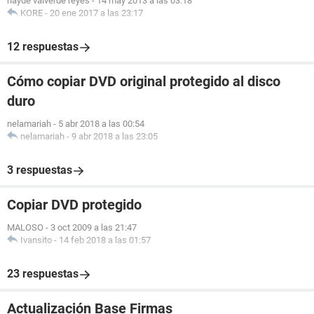
hayde valverde reyes
-
14 may 2013 a las 03:18
KORE
-
20 ene 2017 a las 23:17
12 respuestas
Cómo copiar DVD original protegido al disco
duro
nelamariah
-
5 abr 2018 a las 00:54
nelamariah
-
9 abr 2018 a las 23:05
3 respuestas
Copiar DVD protegido
MALOSO
-
3 oct 2009 a las 21:47
Ivansito
-
14 feb 2018 a las 01:57
23 respuestas
Actualización Base Firmas