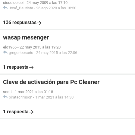
uiouoiuoiuoi
-
24 may 2009 a las 17:10
José_Bautista
-
26 ago 2020 a las 18:50
136 respuestas
wasap mesenger
elo1966
-
22 may 2015 a las 19:20
gregorioosorio
-
24 may 2015 a las 22:06
1 respuesta
Clave de activación para Pc Cleaner
scott
-
1 mar 2021 a las 01:18
piratacrimson
-
1 mar 2021 a las 14:30
1 respuesta