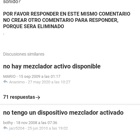
sonido?
POR FAVOR RESPONDER EN ESTE MISMO COMENTARIO
NO CREAR OTRO COMENTARIO PARA RESPONDER,
PORQUE SERA ELIMINADO
.
Discusiones similares
no hay mezclador activo disponible
MARIO
-
15 sep 2009 a las 01:17
Ananimo
-
27 may 2020 a las 10:27
71 respuestas
no tengo un dispositivo mezclador activado
bothy
-
18 nov 2008 a las 07:36
jacr5204
-
25 jun 2010 a las 19:02