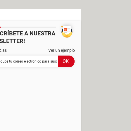
SCRÍBETE A NUESTRA
SLETTER!
cias
Ver un ejemplo