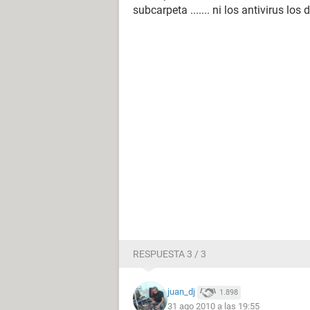
subcarpeta ....... ni los antivirus los dect
RESPUESTA 3 / 3
juan_dj
1.898
31 ago 2010 a las 19:55