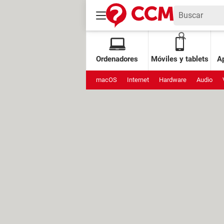
Ordenadores
Móviles y tablets
Ap
macOS
Internet
Hardware
Audio