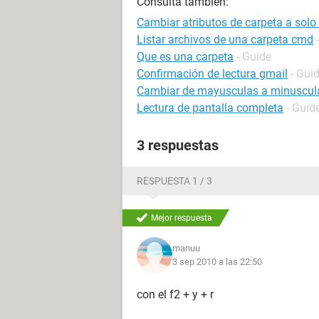
Consulta también:
Cambiar atributos de carpeta a solo 
Listar archivos de una carpeta cmd
Que es una carpeta
- Guide
Confirmación de lectura gmail
- Gui
Cambiar de mayusculas a minuscul
Lectura de pantalla completa
- Guid
3 respuestas
RESPUESTA 1 / 3
Mejor respuesta
manuu
3 sep 2010 a las 22:50
con el f2 + y + r