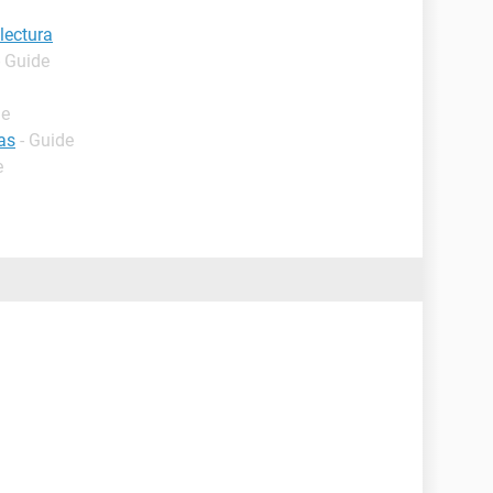
lectura
- Guide
de
as
- Guide
e