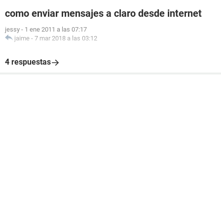
como enviar mensajes a claro desde internet
jessy
-
1 ene 2011 a las 07:17
jaime
-
7 mar 2018 a las 03:12
4 respuestas