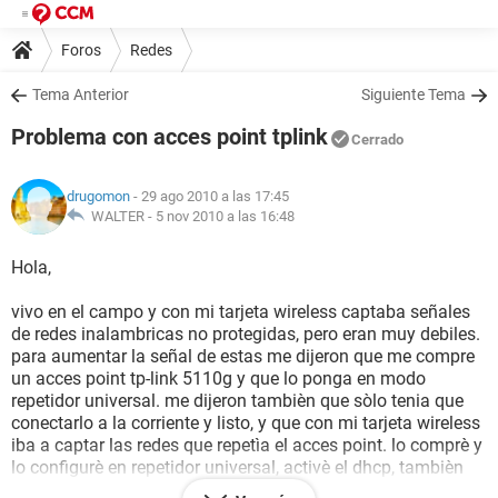
Foros
Redes
Tema Anterior
Siguiente Tema
Problema con acces point tplink
Cerrado
drugomon
- 29 ago 2010 a las 17:45
WALTER -
5 nov 2010 a las 16:48
Hola,
vivo en el campo y con mi tarjeta wireless captaba señales
de redes inalambricas no protegidas, pero eran muy debiles.
para aumentar la señal de estas me dijeron que me compre
un acces point tp-link 5110g y que lo ponga en modo
repetidor universal. me dijeron tambièn que sòlo tenia que
conectarlo a la corriente y listo, y que con mi tarjeta wireless
iba a captar las redes que repetìa el acces point. lo comprè y
lo configurè en repetidor universal, activè el dhcp, tambièn
puse la ip y eso pero el acces point sòlo funciona estando