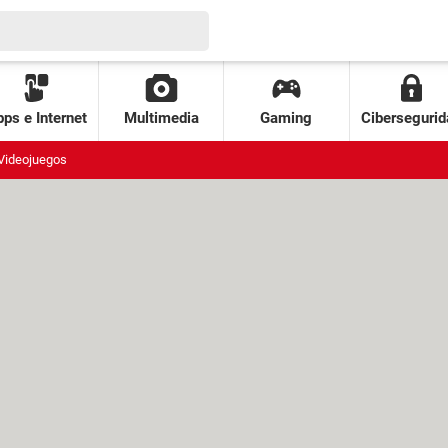
ps e Internet
Multimedia
Gaming
Cibersegurid
Videojuegos