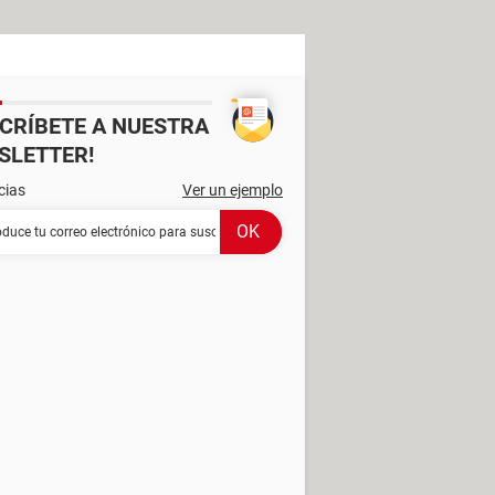
SCRÍBETE A NUESTRA
SLETTER!
cias
Ver un ejemplo