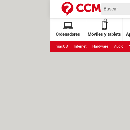
Ordenadores
Móviles y tablets
Ap
macOS
Internet
Hardware
Audio