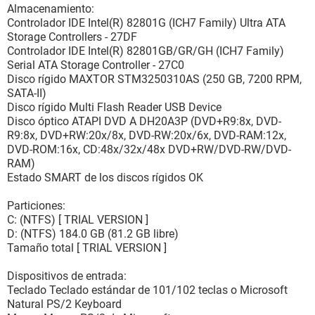
Almacenamiento:
Controlador IDE Intel(R) 82801G (ICH7 Family) Ultra ATA
Storage Controllers - 27DF
Controlador IDE Intel(R) 82801GB/GR/GH (ICH7 Family)
Serial ATA Storage Controller - 27C0
Disco rígido MAXTOR STM3250310AS (250 GB, 7200 RPM,
SATA-II)
Disco rígido Multi Flash Reader USB Device
Disco óptico ATAPI DVD A DH20A3P (DVD+R9:8x, DVD-
R9:8x, DVD+RW:20x/8x, DVD-RW:20x/6x, DVD-RAM:12x,
DVD-ROM:16x, CD:48x/32x/48x DVD+RW/DVD-RW/DVD-
RAM)
Estado SMART de los discos rígidos OK
Particiones:
C: (NTFS) [ TRIAL VERSION ]
D: (NTFS) 184.0 GB (81.2 GB libre)
Tamaño total [ TRIAL VERSION ]
Dispositivos de entrada:
Teclado Teclado estándar de 101/102 teclas o Microsoft
Natural PS/2 Keyboard