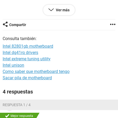
tipo de targeta: Realtek ALC888/1200 @ Intel 82801GB ICH7
Ver más
- High Definition Audio Controller [A-1] PCI
de antemano les doy muchas gracias
Compartir
Consulta también:
Intel 82801gb motherboard
Intel dg41rq drivers
Intel extreme tuning utility
Intel unison
Como saber que motherboard tengo
Sacar pila de motherboard
4 respuestas
RESPUESTA 1 / 4
Mejor respuesta