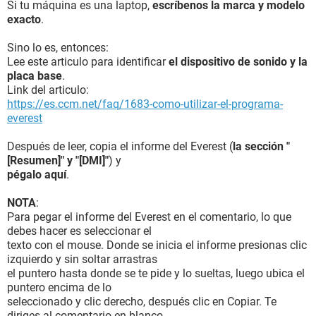
Si tu máquina es una laptop,
escríbenos la marca y modelo
exacto
.
Sino lo es, entonces:
Lee este articulo para identificar
el dispositivo de sonido y la
placa base
.
Link del articulo:
https://es.ccm.net/faq/1683-como-utilizar-el-programa-
everest
Después de leer, copia el informe del Everest (
la sección "
[Resumen]" y "[DMI]"
) y
pégalo aquí
.
NOTA
:
Para pegar el informe del Everest en el comentario, lo que
debes hacer es seleccionar el
texto con el mouse. Donde se inicia el informe presionas clic
izquierdo y sin soltar arrastras
el puntero hasta donde se te pide y lo sueltas, luego ubica el
puntero encima de lo
seleccionado y clic derecho, después clic en Copiar. Te
diriges al comentario en blanco,