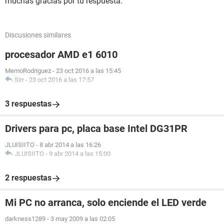
muchas gracias por tu respuesta.
Discusiones similares
procesador AMD e1 6010
MemoRodriguez
-
23 oct 2016 a las 15:45
Sirr
-
23 oct 2016 a las 17:57
3 respuestas
Drivers para pc, placa base Intel DG31PR
JLUISIITO
-
8 abr 2014 a las 16:26
JLUISIITO
-
9 abr 2014 a las 15:00
2 respuestas
Mi PC no arranca, solo enciende el LED verde
darkness1289
-
3 may 2009 a las 02:05