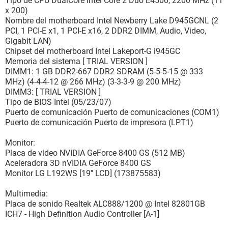
Tipo de CPU DualCore Intel Core 2 Duo E4500, 2200 MHz (11
x 200)
Nombre del motherboard Intel Newberry Lake D945GCNL (2
PCI, 1 PCI-E x1, 1 PCI-E x16, 2 DDR2 DIMM, Audio, Video,
Gigabit LAN)
Chipset del motherboard Intel Lakeport-G i945GC
Memoria del sistema [ TRIAL VERSION ]
DIMM1: 1 GB DDR2-667 DDR2 SDRAM (5-5-5-15 @ 333
MHz) (4-4-4-12 @ 266 MHz) (3-3-3-9 @ 200 MHz)
DIMM3: [ TRIAL VERSION ]
Tipo de BIOS Intel (05/23/07)
Puerto de comunicación Puerto de comunicaciones (COM1)
Puerto de comunicación Puerto de impresora (LPT1)
Monitor:
Placa de video NVIDIA GeForce 8400 GS (512 MB)
Aceleradora 3D nVIDIA GeForce 8400 GS
Monitor LG L192WS [19" LCD] (173875583)
Multimedia:
Placa de sonido Realtek ALC888/1200 @ Intel 82801GB
ICH7 - High Definition Audio Controller [A-1]