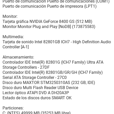
Puerto de comunicación Puerto de comunicaciones (COM1)
Puerto de comunicación Puerto de impresora (LPT1)
Monitor:
Tarjeta gráfica NVIDIA GeForce 8400 GS (512 MB)
Monitor Monitor Plug and Play [NoDB] (173875583)
Multimedia:
Tarjeta de sonido Intel 82801GB ICH7 - High Definition Audio
Controller [A-1]
Almacenamiento:
Controlador IDE Intel(R) 82801G (ICH7 Family) Ultra ATA
Storage Controllers - 27DF
Controlador IDE Intel(R) 82801GB/GR/GH (ICH7 Family)
Serial ATA Storage Controller - 27C0
Disco duro MAXTOR STM3250310AS (232 GB, IDE)
Disco duro Multi Flash Reader USB Device
Lector óptico ATAPI DVD A DH20A3P
Estado de los discos duros SMART OK
Particiones:
C: (NTFS) 49999 MB (35253 MB libre)