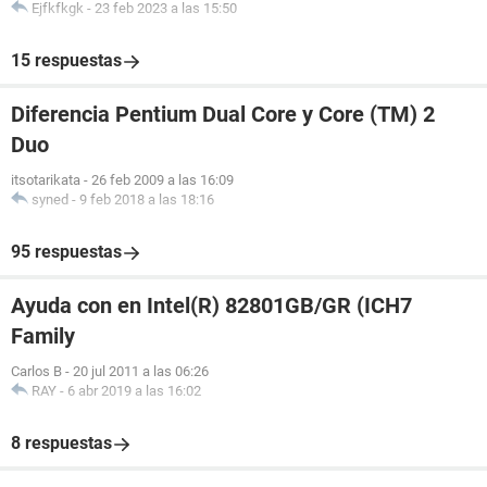
Ejfkfkgk
-
23 feb 2023 a las 15:50
15 respuestas
Diferencia Pentium Dual Core y Core (TM) 2
Duo
itsotarikata
-
26 feb 2009 a las 16:09
syned
-
9 feb 2018 a las 18:16
95 respuestas
Ayuda con en Intel(R) 82801GB/GR (ICH7
Family
Carlos B
-
20 jul 2011 a las 06:26
RAY
-
6 abr 2019 a las 16:02
8 respuestas