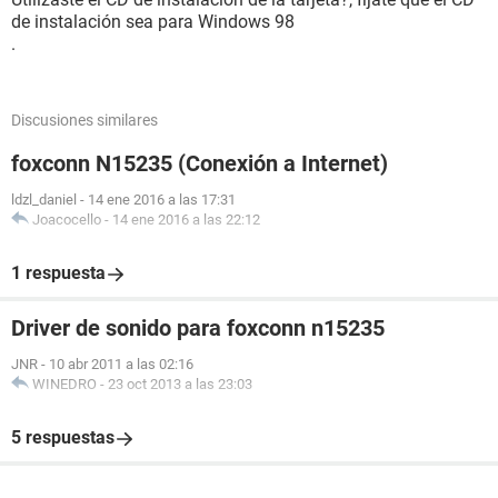
de instalación sea para Windows 98
.
Discusiones similares
foxconn N15235 (Conexión a Internet)
ldzl_daniel
-
14 ene 2016 a las 17:31
Joacocello
-
14 ene 2016 a las 22:12
1 respuesta
Driver de sonido para foxconn n15235
JNR
-
10 abr 2011 a las 02:16
WINEDRO
-
23 oct 2013 a las 23:03
5 respuestas