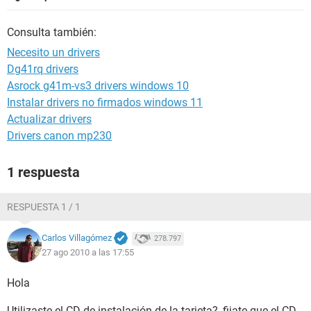
Consulta también:
Necesito un drivers
Dg41rq drivers
Asrock g41m-vs3 drivers windows 10
Instalar drivers no firmados windows 11
Actualizar drivers
Drivers canon mp230
1 respuesta
RESPUESTA 1 / 1
Carlos Villagómez
278.797
27 ago 2010 a las 17:55
Hola
Utilizaste el CD de instalación de la tarjeta?, fijate que el CD