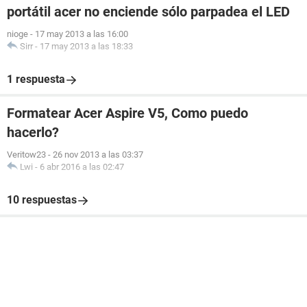
portátil acer no enciende sólo parpadea el LED
nioge
-
17 may 2013 a las 16:00
Sirr
-
17 may 2013 a las 18:33
1 respuesta
Formatear Acer Aspire V5, Como puedo
hacerlo?
Veritow23
-
26 nov 2013 a las 03:37
Lwi
-
6 abr 2016 a las 02:47
10 respuestas