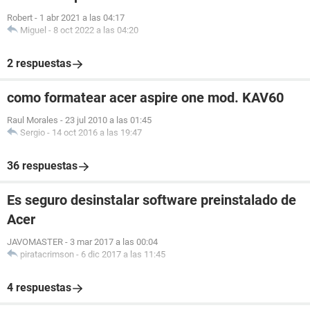
Robert
-
1 abr 2021 a las 04:17
Miguel
-
8 oct 2022 a las 04:20
2 respuestas
como formatear acer aspire one mod. KAV60
Raul Morales
-
23 jul 2010 a las 01:45
Sergio
-
14 oct 2016 a las 19:47
36 respuestas
Es seguro desinstalar software preinstalado de
Acer
JAVOMASTER
-
3 mar 2017 a las 00:04
piratacrimson
-
6 dic 2017 a las 11:45
4 respuestas