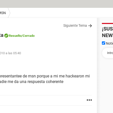
MSN
Siguiente Tema
¡SU
ta
NEW
Resuelto
/Cerrado
Noti
010 a las 05:40
presentantee de msn porque a mi me hackearon mi
nadie me da una respuesta coherente