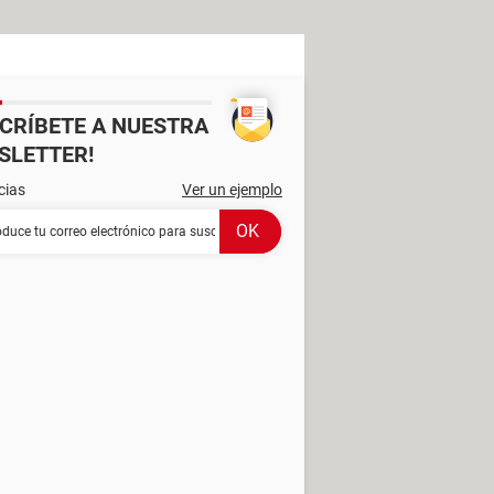
SCRÍBETE A NUESTRA
SLETTER!
cias
Ver un ejemplo