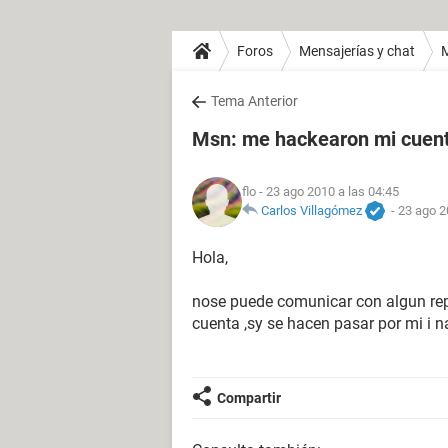
Foros
Mensajerías y chat
Tema Anterior
Msn: me hackearon mi cuen
flo
- 23 ago 2010 a las 04:45
Carlos Villagómez
-
23 ago 2
Hola,
nose puede comunicar con algun re
cuenta ,sy se hacen pasar por mi i 
Compartir