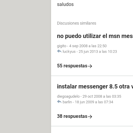
saludos
Discusiones similares
no puedo utilizar el msn me
gigito
-
4 sep 2008 a las 22:50
luckyus
-
25 jun 2013 a las 10:23
55 respuestas
instalar messenger 8.5 otra 
diegoagudelo
-
29 oct 2008 a las 03:35
barlin
-
18 jun 2009 a las 07:34
38 respuestas