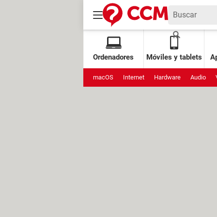
Ordenadores
Móviles y tablets
Ap
macOS
Internet
Hardware
Audio