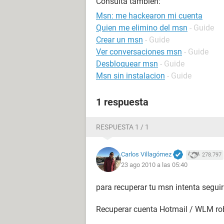
Consulta también:
Msn: me hackearon mi cuenta
Quien me elimino del msn
- Guide
Crear un msn
- Guide
Ver conversaciones msn
- Guide
Desbloquear msn
- Guide
Msn sin instalacion
- Guide
1 respuesta
RESPUESTA 1 / 1
Carlos Villagómez
278.797
23 ago 2010 a las 05:40
para recuperar tu msn intenta seguir 
Recuperar cuenta Hotmail / WLM r