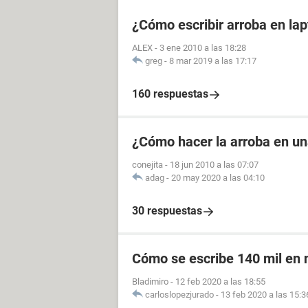
¿Cómo escribir arroba en la
ALEX
-
3 ene 2010 a las 18:28
greg
-
8 mar 2019 a las 17:17
160 respuestas
¿Cómo hacer la arroba en u
conejita
-
18 jun 2010 a las 07:07
adag
-
20 may 2020 a las 04:10
30 respuestas
Cómo se escribe 140 mil en
Bladimiro
-
12 feb 2020 a las 18:55
carloslopezjurado
-
13 feb 2020 a las 15:3