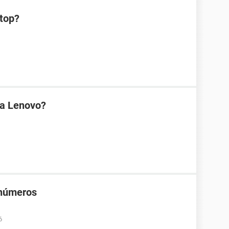
ptop?
na Lenovo?
 números
6