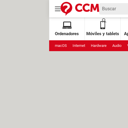
Ordenadores
Móviles y tablets
Ap
macOS
Internet
Hardware
Audio