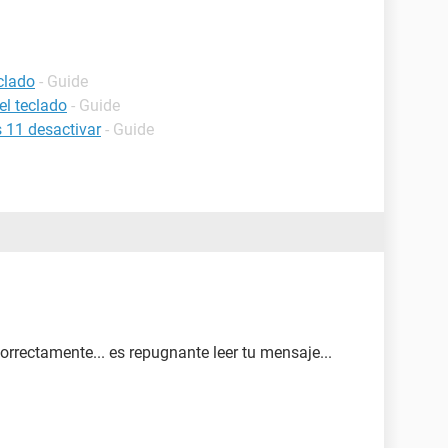
clado
- Guide
el teclado
- Guide
s 11 desactivar
- Guide
orrectamente... es repugnante leer tu mensaje...