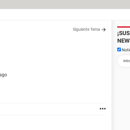
Siguiente Tema
¡SU
NEW
Noti
 ago