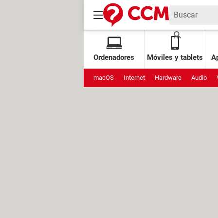
Ordenadores
Móviles y tablets
Ap
macOS
Internet
Hardware
Audio