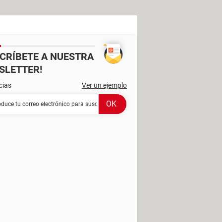
SCRÍBETE A NUESTRA
SLETTER!
cias
Ver un ejemplo