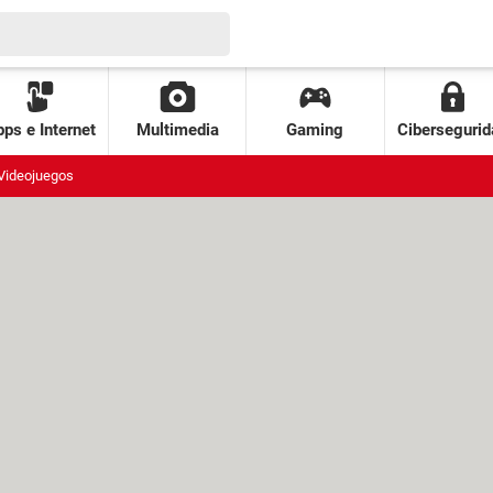
ps e Internet
Multimedia
Gaming
Cibersegurid
Videojuegos