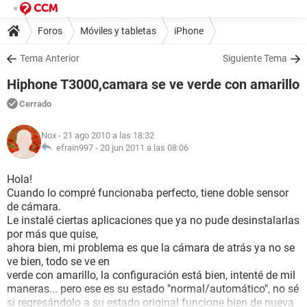
Foros
Móviles y tabletas
iPhone
Tema Anterior
Siguiente Tema
Hiphone T3000,camara se ve verde con amarillo
Cerrado
Nox
- 21 ago 2010 a las 18:32
efrain997 -
20 jun 2011 a las 08:06
Hola!
Cuando lo compré funcionaba perfecto, tiene doble sensor
de cámara.
Le instalé ciertas aplicaciones que ya no pude desinstalarlas
por más que quise,
ahora bien, mi problema es que la cámara de atrás ya no se
ve bien, todo se ve en
verde con amarillo, la configuración está bien, intenté de mil
maneras... pero ese es su estado "normal/automático", no sé
si regresándolo a su estado original funcione bien de nueva