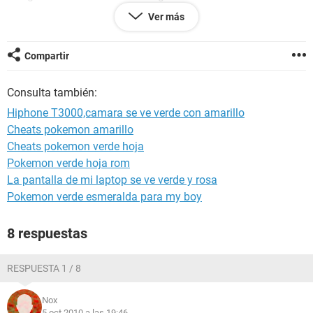
cuenta. Me da un poco de cosa porque no sé si sólo regrese
Ver más
a lo chino o bien se queda con los lenguajes y aplicaciones.
Muchas gracias de antemano!!!
Compartir
Consulta también:
Hiphone T3000,camara se ve verde con amarillo
Cheats pokemon amarillo
Cheats pokemon verde hoja
Pokemon verde hoja rom
La pantalla de mi laptop se ve verde y rosa
Pokemon verde esmeralda para my boy
8 respuestas
RESPUESTA 1 / 8
Nox
5 oct 2010 a las 19:46