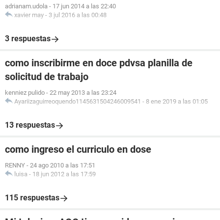
adrianam.udola
-
17 jun 2014 a las 22:40
xavier may
-
3 jul 2016 a las 00:48
3 respuestas
como inscribirme en doce pdvsa planilla de
solicitud de trabajo
kenniez pulido
-
22 may 2013 a las 23:24
Ayariizaguirreoquendo1145631504246009541
-
8 ene 2019 a las 01:05
13 respuestas
como ingreso el curriculo en dose
RENNY
-
24 ago 2010 a las 17:51
luisa
-
18 jun 2012 a las 17:59
115 respuestas