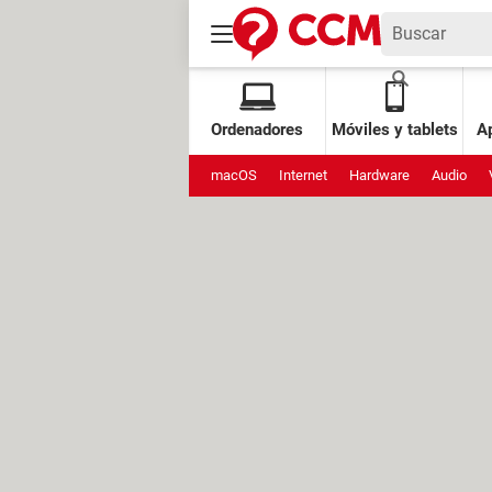
Ordenadores
Móviles y tablets
Ap
macOS
Internet
Hardware
Audio