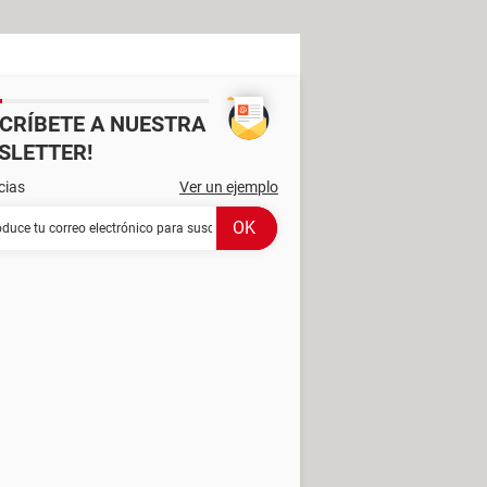
SCRÍBETE A NUESTRA
SLETTER!
cias
Ver un ejemplo