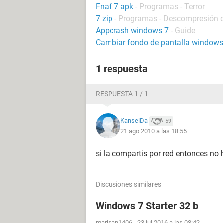
Fnaf 7 apk
- Programas - Terror
7 zip
- Programas - Descompresión d
Appcrash windows 7
- Guide
Cambiar fondo de pantalla windows 
1 respuesta
RESPUESTA 1 / 1
KanseiDa
59
21 ago 2010 a las 18:55
si la compartis por red entonces no 
Discusiones similares
Windows 7 Starter 32 b
marisan1406
-
23 jul 2016 a las 08:42