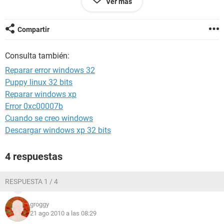
Ver más
Copyright (c) 1985-2005, American Megatrends, Inc.
Agradeceré cualquier ayuda.
Compartir
Consulta también:
Anna
Reparar error windows 32
Puppy linux 32 bits
Reparar windows xp
Error 0xc00007b
Cuando se creo windows
Descargar windows xp 32 bits
4 respuestas
RESPUESTA 1 / 4
groggy
21 ago 2010 a las 08:29