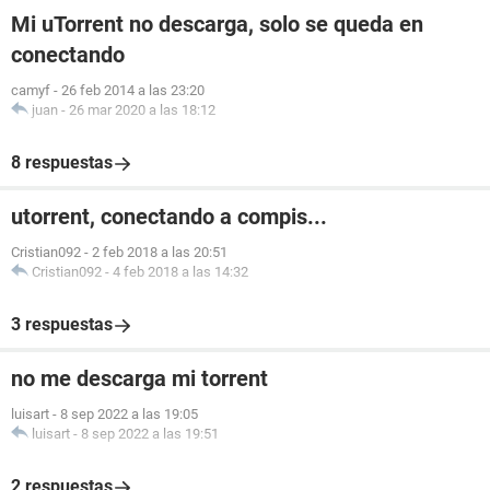
Mi uTorrent no descarga, solo se queda en
conectando
camyf
-
26 feb 2014 a las 23:20
juan
-
26 mar 2020 a las 18:12
8 respuestas
utorrent, conectando a compis...
Cristian092
-
2 feb 2018 a las 20:51
Cristian092
-
4 feb 2018 a las 14:32
3 respuestas
no me descarga mi torrent
luisart
-
8 sep 2022 a las 19:05
luisart
-
8 sep 2022 a las 19:51
2 respuestas