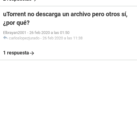
uTorrent no descarga un archivo pero otros sí,
¿por qué?
Elbrayan2001
-
26 feb 2020 a las 01:50
carloslopezjurado
-
26 feb 2020 a las 11:38
1 respuesta