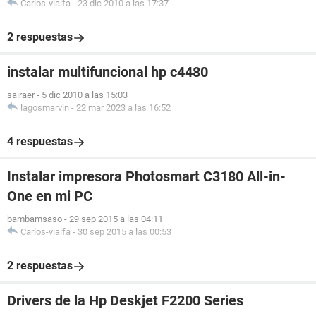
Carlos-vialfa
-
23 dic 2010 a las 17:37
2 respuestas
instalar multifuncional hp c4480
sairaer
-
5 dic 2010 a las 15:03
lagosmarvin
-
22 mar 2023 a las 16:52
4 respuestas
Instalar impresora Photosmart C3180 All-in-
One en mi PC
bambamsaso
-
29 sep 2015 a las 04:11
Carlos-vialfa
-
30 sep 2015 a las 00:53
2 respuestas
Drivers de la Hp Deskjet F2200 Series