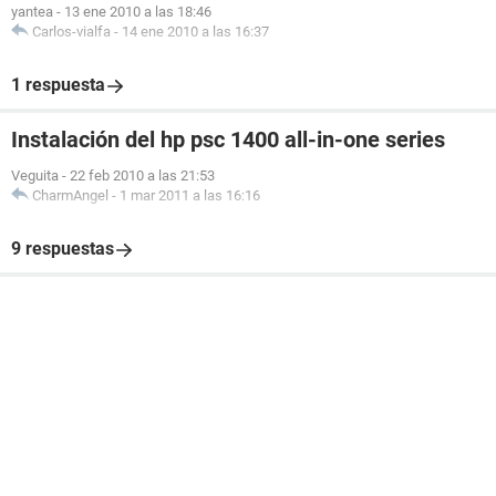
yantea
-
13 ene 2010 a las 18:46
Carlos-vialfa
-
14 ene 2010 a las 16:37
1 respuesta
Instalación del hp psc 1400 all-in-one series
Veguita
-
22 feb 2010 a las 21:53
CharmAngel
-
1 mar 2011 a las 16:16
9 respuestas