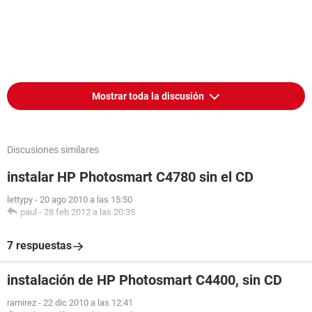
Mostrar toda la discusión
Discusiones similares
instalar HP Photosmart C4780 sin el CD
lettypy
-
20 ago 2010 a las 15:50
paul
-
28 feb 2012 a las 20:35
7 respuestas
instalación de HP Photosmart C4400, sin CD
ramirez
-
22 dic 2010 a las 12:41