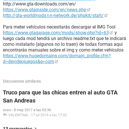
http://www.gta-downloads.com/en/
https://www.gtainside.com/en/news.php
http://gta-worldmods.t-n-network.de/phpkit/start/
Para meter vehículos necesitarás descargar el IMG Tool
https://www.gtagarage.com/mods/show.php?id=63
y
luego cada mod tendrá un archivo readme.txt que te indicará
como instalarlo (algunos no lo traen) de todas formas aquí
encontrarás manuales sobre el img y como meter vehículos
https://www.hugedomains.com/domain_profile.cfm?
d=devideojuegos&e=com
Discusiones similares
Truco para que las chicas entren al auto GTA
San Andreas
soso
-
8 may 2011 a las 03:36
VALENTINA
-
17 jul 2019 a las 17:02
13 respuestas