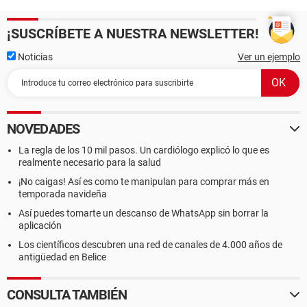
DMI Fabricante del motherboard
DMI Nombre del motherboard Springdale
DMI Versión del motherboard
¡SUSCRÍBETE A NUESTRA NEWSLETTER!
DMI Número de serie del motherboard [ TRIAL VERSION ]
DMI Fabricante del chasis
Noticias
Ver un ejemplo
DMI Versión del chasis
DMI Número de serie del chasis [ TRIAL VERSION ]
DMI Identificador del chasis [ TRIAL VERSION ]
DMI Tipo de chasis Desktop Case
DMI Sockets de memoria Total / Libres 4 / 3
NOVEDADES
La regla de los 10 mil pasos. Un cardiólogo explicó lo que es
realmente necesario para la salud
--------[ DMI ]---------------------------------------------------------------------------------------
------------------
¡No caigas! Así es como te manipulan para comprar más en
temporada navideña
[ BIOS ]
Así puedes tomarte un descanso de WhatsApp sin borrar la
aplicación
Propiedades del BIOS:
Los científicos descubren una red de canales de 4.000 años de
Fabricante Phoenix Technologies, LTD
antigüedad en Belice
Versión 6.00 PG
Fecha de salida 09/24/2004
Tamaño 256 KB
CONSULTA TAMBIÉN
Dispositivos de arranque Floppy Disk, Hard Disk, CD-ROM,