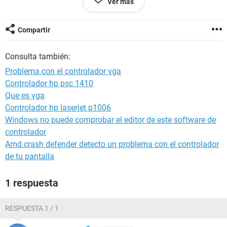
Ver más
Generador pastor
Sistema operativo Microsoft Windows XP Professional
5.1.2600 (WinXP RTM)
Compartir
Fecha 2004-01-01
Hora 00:48
Consulta también:
Problema con el controlador vga
--------[ Resumen ]------------------------------------------------------------------------------
Controlador hp psc 1410
-----------------------
Que es vga
Computadora:
Controlador hp laserjet p1006
Tipo de computadora Monoprocesador ACPI de PC
Windows no puede comprobar el editor de este software de
Sistema operativo Microsoft Windows XP Professional
controlador
Service Pack del sistema operativo [ TRIAL VERSION ]
Amd crash defender detecto un problema con el controlador
Internet Explorer 6.0.2900.2180 (IE 6.0 SP2)
de tu pantalla
DirectX 4.09.00.0904 (DirectX 9.0c)
Nombre de la computadora PASTOR-DDBFB0DE
Nombre de usuario pastor
1 respuesta
Dominio de inicio de sesión [ TRIAL VERSION ]
Fecha / Hora 2004-01-01 / 00:48
RESPUESTA 1 / 1
Motherboard: