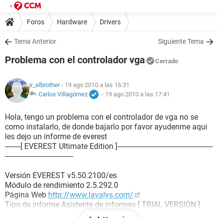
Foros
Hardware
Drivers
Tema Anterior
Siguiente Tema
Problema con el controlador vga
Cerrado
jr_elbrother
- 19 ago 2010 a las 16:31
Carlos Villagómez
-
19 ago 2010 a las 17:41
Hola, tengo un problema con el controlador de vga no se
como instalarlo, de donde bajarlo por favor ayudenme aqui
les dejo un informe de everest
--------[ EVEREST Ultimate Edition ]-------------------------------------------------
-----------------------------------
Versión EVEREST v5.50.2100/es
Módulo de rendimiento 2.5.292.0
Página Web
http://www.lavalys.com/
Tipo de informe Asistente de informes [ TRIAL VERSION ]
Computadora PASTOR-DDBFB0DE