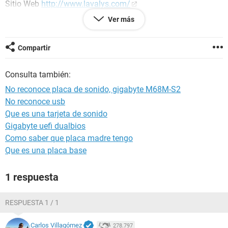
Sitio Web
http://www.lavalys.com/
Tipo de informe Asistente de informes
Ver más
Ordenador PC
Generador Juan
Sistema operativo Microsoft Windows XP Professional
Compartir
5.1.2600 (WinXP Retail)
Fecha 2010-08-16
Consulta también:
Hora 12:44
No reconoce placa de sonido, gigabyte M68M-S2
No reconoce usb
--------[ Resumen ]------------------------------------------------------------------------------
Que es una tarjeta de sonido
-----------------------
Gigabyte uefi dualbios
Ordenador:
Como saber que placa madre tengo
Sistema operativo Microsoft Windows XP Professional
Que es una placa base
Service Pack del Sistema Operativo Service Pack 3
DirectX 4.09.00.0904 (DirectX 9.0c)
1 respuesta
Nombre del sistema PC
Nombre de usuario Juan
RESPUESTA 1 / 1
Placa base:
Tipo de procesador Unknown, 2700 MHz
Carlos Villagómez
278.797
Nombre de la Placa Base Desconocido