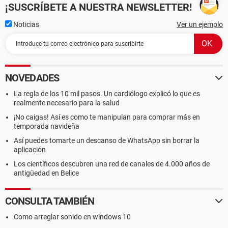
¡SUSCRÍBETE A NUESTRA NEWSLETTER!
Propiedades del Sistema:
Fabricante Gigabyte Technology Co., Ltd.
Noticias
Ver un ejemplo
Producto M68M-S2P
Identificador único universal 36434630-34393943-
42324139-FFFFFFFF
Tipo de arranque Botón marcha/parada
NOVEDADES
[ Placa base ]
La regla de los 10 mil pasos. Un cardiólogo explicó lo que es
Propiedades de la Placa Base:
realmente necesario para la salud
Fabricante Gigabyte Technology Co., Ltd.
¡No caigas! Así es como te manipulan para comprar más en
Producto M68M-S2P
temporada navideña
Versión x.x
Así puedes tomarte un descanso de WhatsApp sin borrar la
aplicación
Los científicos descubren una red de canales de 4.000 años de
antigüedad en Belice
CONSULTA TAMBIÉN
Como arreglar sonido en windows 10